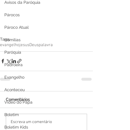
Avisos da Paróquia
Párocos
Pároco Atual
Tags:
Homilias
evangelho
jesus
Deus
palavra
Paróquia
Padroeira
Evangelho
Aconteceu
Comentários
Video do Papa
Boletim
Escreva um comentário
Boletim Kids