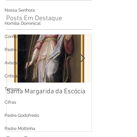
Nossa Senhora
Posts Em Destaque
Homilia Dominical
Confissão
Padre Bruno
Avisos 2
Crítica Cinema
Turismo
Santa Margarida da Escócia
Santa Teresa B
Cruz
Cifras
Padre Godofredo
Padre Mottinha