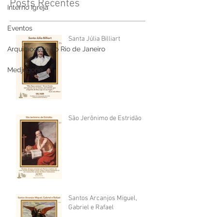
Posts Recentes
Interno Igreja
Eventos
Santa Júlia Billiart
Arquidiocese do Rio de Janeiro
Medjugorje
São Jerônimo de Estridão
Santos Arcanjos Miguel,
Gabriel e Rafael