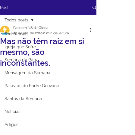
Post
Todos posts
Pascom NS da Gloria
29 de jan. de 2019
0 min de leitura
Todos posts
Mas não têm raiz em si
Igreja que Sofre
mesmo, são
Semana do Papa
inconstantes.
Mensagem da Semana
Palavras do Padre Geovane
Santos da Semana
Notícias
Artigos