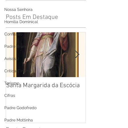
Nossa Senhora
Posts Em Destaque
Homilia Dominical
Confissão
Padre Bruno
Avisos 2
Crítica Cinema
Turismo
Santa Margarida da Escócia
Santa Teresa B
Cruz
Cifras
Padre Godofredo
Padre Mottinha