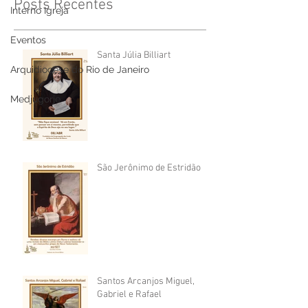
Posts Recentes
Interno Igreja
Eventos
Santa Júlia Billiart
Arquidiocese do Rio de Janeiro
Medjugorje
São Jerônimo de Estridão
Santos Arcanjos Miguel,
Gabriel e Rafael