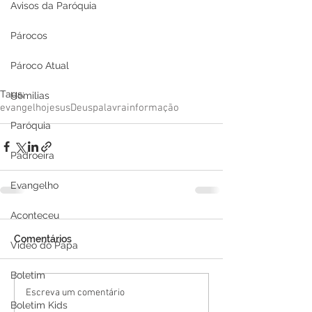
Avisos da Paróquia
Párocos
Pároco Atual
Tags:
Homilias
evangelho
jesus
Deus
palavra
informação
Paróquia
Padroeira
Evangelho
Aconteceu
Comentários
Video do Papa
Boletim
Escreva um comentário
Boletim Kids