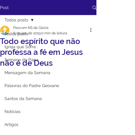
Post
Todos posts
Pascom NS da Gloria
6 de jan. de 2019
0 min de leitura
Todos posts
Todo espírito que não
Igreja que Sofre
professa a fé em Jesus
Semana do Papa
não é de Deus
Mensagem da Semana
Palavras do Padre Geovane
Santos da Semana
Notícias
Artigos