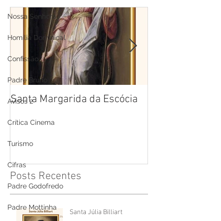
Nossa Senhora
Homilia Dominical
Confissão
Padre Bruno
Santa Margarida da Escócia
Santa Teresa B
Avisos 2
Cruz
Crítica Cinema
Turismo
Cifras
Posts Recentes
Padre Godofredo
Padre Mottinha
Santa Júlia Billiart