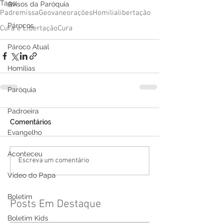
Tags:
Avisos da Paróquia
Padre
missa
Geovane
orações
Homilia
libertação
Párocos
Cura e Libertação
Cura
Pároco Atual
Homilias
Paróquia
Padroeira
Comentários
Evangelho
Aconteceu
Escreva um comentário
Video do Papa
Boletim
Posts Em Destaque
Boletim Kids