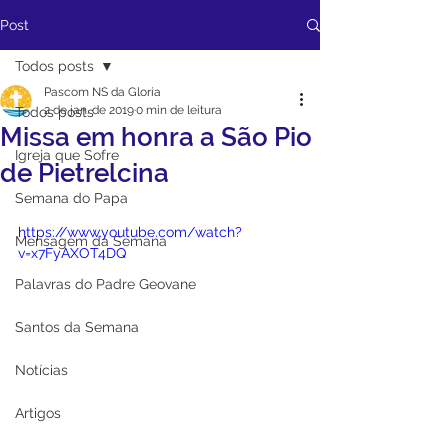
Post
Todos posts
Pascom NS da Gloria
2 de jan. de 2019
0 min de leitura
Todos posts
Missa em honra a São Pio
Igreja que Sofre
de Pietrelcina
Semana do Papa
https://www.youtube.com/watch?
Mensagem da Semana
v=x7FyAXOT4DQ
Palavras do Padre Geovane
Santos da Semana
Notícias
Artigos