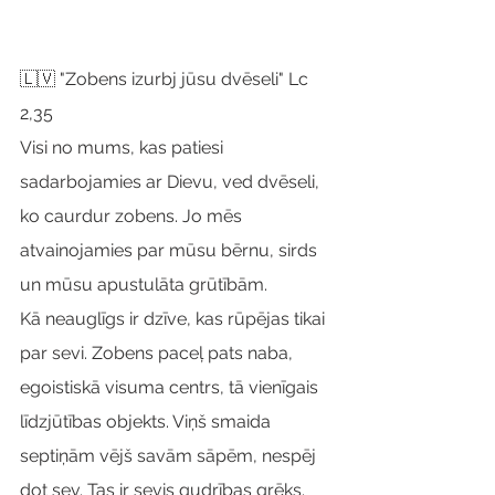
🇱🇻 "Zobens izurbj jūsu dvēseli" Lc 
2,35
Visi no mums, kas patiesi 
sadarbojamies ar Dievu, ved dvēseli, 
ko caurdur zobens. Jo mēs 
atvainojamies par mūsu bērnu, sirds 
un mūsu apustulāta grūtībām.
Kā neauglīgs ir dzīve, kas rūpējas tikai 
par sevi. Zobens paceļ pats naba, 
egoistiskā visuma centrs, tā vienīgais 
līdzjūtības objekts. Viņš smaida 
septiņām vējš savām sāpēm, nespēj 
dot sev. Tas ir sevis gudrības grēks.