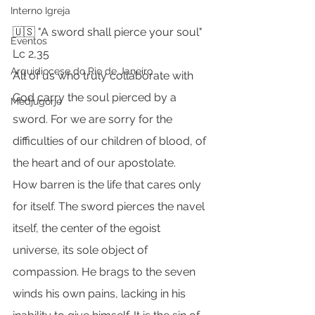
Interno Igreja
🇺🇸 "A sword shall pierce your soul" 
Eventos
Lc 2,35
Arquidiocese do Rio de Janeiro
All of us who truly collaborate with 
God carry the soul pierced by a 
Medjugorje
sword. For we are sorry for the 
difficulties of our children of blood, of 
the heart and of our apostolate.
How barren is the life that cares only 
for itself. The sword pierces the navel 
itself, the center of the egoist 
universe, its sole object of 
compassion. He brags to the seven 
winds his own pains, lacking in his 