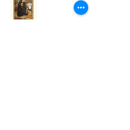
São Cosme e São Damião
São Firmino de Amiens