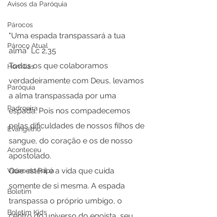
Avisos da Paróquia
Párocos
"Uma espada transpassará a tua 
Pároco Atual
alma" Lc 2,35
Todos os que colaboramos 
Homilias
verdadeiramente com Deus, levamos 
Paróquia
a alma transpassada por uma 
Padroeira
espada. Pois nos compadecemos 
pelas dificuldades de nossos filhos de 
Evangelho
sangue, do coração e os de nosso 
Aconteceu
apostolado.
Que estéril é a vida que cuida 
Video do Papa
somente de si mesma. A espada 
Boletim
transpassa o próprio umbigo, o 
Boletim Kids
centro do universo do egoista, seu 