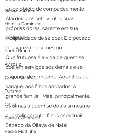
único objeto de compadecimento. 
Nossa Senhora
Alardeia aos sete ventos suas 
Homilia Dominical
próprias dores, carente em sua 
Confissão
incapacidade de se doar. É o pecado 
da avareza de si mesmo.
Padre Bruno
Que frutuosa é a vida de quem se 
Avisos 2
doa em serviços aos demais e se 
esquece de si mesmo. Aos filhos de 
Crítica Cinema
sangue, aos filhos adotados, à 
Turismo
grande familia... Mas, principalmente, 
Cifras
às almas a quem se doa a si mesmo 
apostolicamente, filhos espirituais.  
Padre Godofredo
Sábado da Oitava de Natal
Padre Mottinha