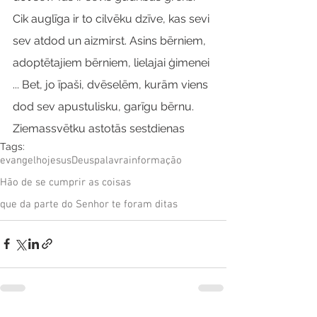
Cik auglīga ir to cilvēku dzīve, kas sevi 
sev atdod un aizmirst. Asins bērniem, 
adoptētajiem bērniem, lielajai ģimenei 
... Bet, jo īpaši, dvēselēm, kurām viens 
dod sev apustulisku, garīgu bērnu.
Ziemassvētku astotās sestdienas
Tags:
evangelho
jesus
Deus
palavra
informação
Hão de se cumprir as coisas
que da parte do Senhor te foram ditas