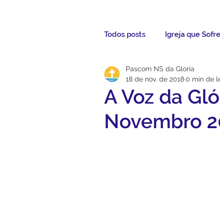
Todos posts
Igreja que Sofr
Pascom NS da Gloria
Mensagem da Semana
18 de nov. de 2018
0 min de l
A Voz da Gló
Santos da Semana
Not
Novembro 2
Párocos
Pároco Atual
Evangelho
Aconteceu