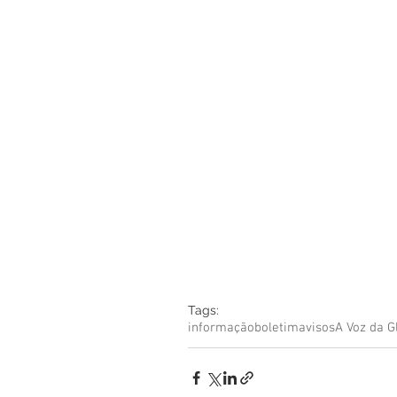
Boletim Kids
Nossa S
Confissão
Padre Bruno
Turismo
Cifras
Pa
Interno Igreja
Eventos
Tags:
informação
boletim
avisos
A Voz da G