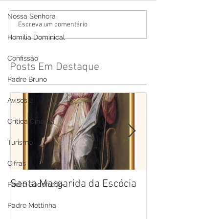
Nossa Senhora
Escreva um comentário
Homilia Dominical
Confissão
Posts Em Destaque
Padre Bruno
Avisos 2
Crítica Cinema
Turismo
Cifras
Santa Margarida da Escócia
Santa Teresa B
Padre Godofredo
Cruz
Padre Mottinha