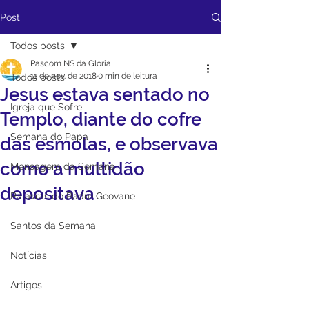
Post
Todos posts
Pascom NS da Gloria
11 de nov. de 2018
0 min de leitura
Todos posts
Jesus estava sentado no
Igreja que Sofre
Templo, diante do cofre
Semana do Papa
das esmolas, e observava
como a multidão
Mensagem da Semana
depositava
Palavras do Padre Geovane
Santos da Semana
Notícias
Artigos