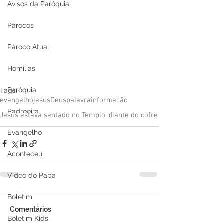
Avisos da Paróquia
Párocos
Pároco Atual
Homilias
Paróquia
Tags:
evangelho
jesus
Deus
palavra
informação
Padroeira
Jesus estava sentado no Templo, diante do cofre
Evangelho
Aconteceu
Video do Papa
Boletim
Comentários
Boletim Kids