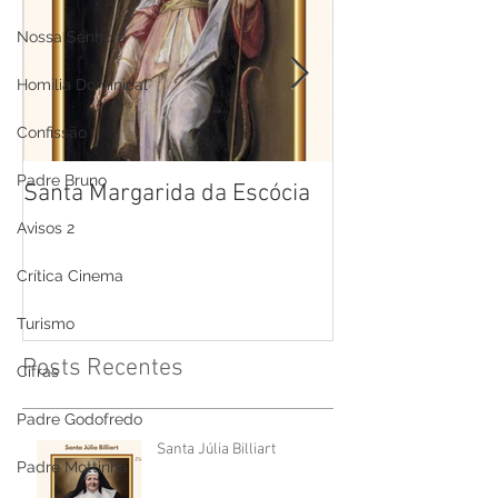
Nossa Senhora
Homilia Dominical
Confissão
Padre Bruno
Santa Margarida da Escócia
Santa Teresa B
Cruz
Avisos 2
Crítica Cinema
Turismo
Posts Recentes
Cifras
Padre Godofredo
Santa Júlia Billiart
Padre Mottinha