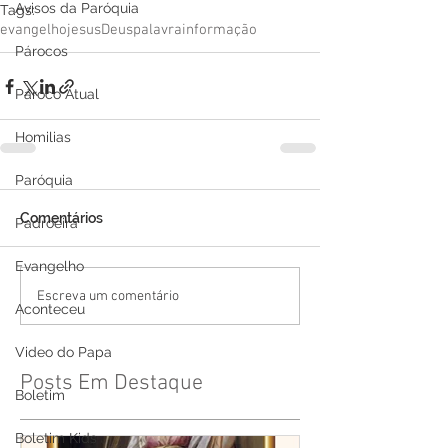
Avisos da Paróquia
Tags:
evangelho
jesus
Deus
palavra
informação
Párocos
Pároco Atual
Homilias
Paróquia
Comentários
Padroeira
Evangelho
Escreva um comentário
Aconteceu
Video do Papa
Posts Em Destaque
Boletim
Boletim Kids