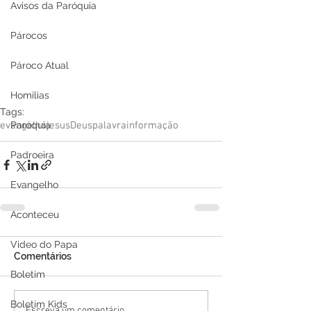
Avisos da Paróquia
Párocos
Pároco Atual
Homilias
Tags:
Paróquia
evangelho
jesus
Deus
palavra
informação
Padroeira
Evangelho
Aconteceu
Video do Papa
Comentários
Boletim
Boletim Kids
Escreva um comentário