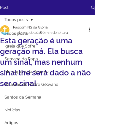
Post
Todos posts
Pascom NS da Gloria
15 de out. de 2018
0 min de leitura
Todos posts
Esta geração é uma
Igreja que Sofre
geração má. Ela busca
Semana do Papa
um sinal, mas nenhum
sinal lhe será dado a não
Mensagem da Semana
ser o sinal
Palavras do Padre Geovane
Santos da Semana
Notícias
Artigos