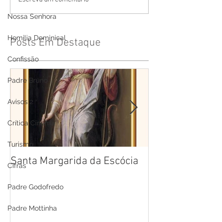
Nossa Senhora
Homilia Dominical
Posts Em Destaque
Confissão
Padre Bruno
Avisos 2
Crítica Cinema
Turismo
Santa Margarida da Escócia
Santa Teresa B
Cifras
Cruz
Padre Godofredo
Padre Mottinha