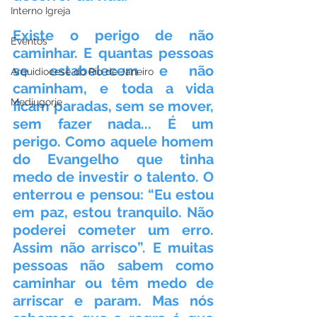
Interno Igreja
Existe o perigo de não 
Eventos
caminhar. E quantas pessoas 
se estabelecem e não 
Arquidiocese do Rio de Janeiro
caminham, e toda a vida 
Medjugorje
ficam paradas, sem se mover, 
sem fazer nada... É um 
perigo. Como aquele homem 
do Evangelho que tinha 
medo de investir o talento. O 
enterrou e pensou: “Eu estou 
em paz, estou tranquilo. Não 
poderei cometer um erro. 
Assim não arrisco”. E muitas 
pessoas não sabem como 
caminhar ou têm medo de 
arriscar e param. Mas nós 