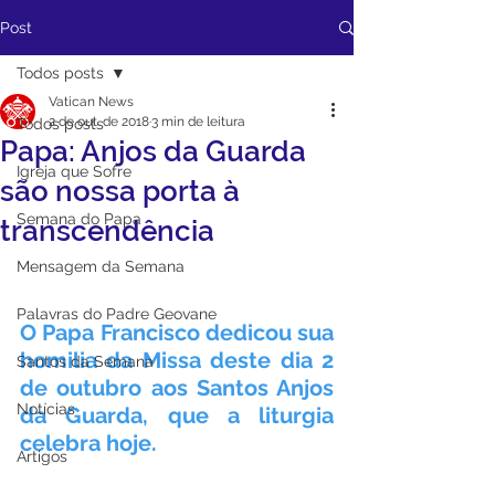
Post
Todos posts
Vatican News
2 de out. de 2018
3 min de leitura
Todos posts
Papa: Anjos da Guarda
Igreja que Sofre
são nossa porta à
Semana do Papa
transcendência
Mensagem da Semana
Palavras do Padre Geovane
O Papa Francisco dedicou sua 
homilia da Missa deste dia 2 
Santos da Semana
de outubro aos Santos Anjos 
Notícias
da Guarda, que a liturgia 
celebra hoje.
Artigos