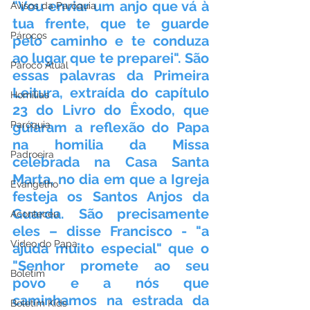
"Vou enviar um anjo que vá à 
Avisos da Paróquia
tua frente, que te guarde 
Párocos
pelo caminho e te conduza 
ao lugar que te preparei". São 
Pároco Atual
essas palavras da Primeira 
Leitura, extraída do capítulo 
Homilias
23 do Livro do Êxodo, que 
Paróquia
guiaram a reflexão do Papa 
na homilia da Missa 
Padroeira
celebrada na Casa Santa 
Marta, no dia em que a Igreja 
Evangelho
festeja os Santos Anjos da 
Guarda. São precisamente 
Aconteceu
eles – disse Francisco - "a 
Video do Papa
ajuda muito especial" que o 
"Senhor promete ao seu 
Boletim
povo e a nós que 
caminhamos na estrada da 
Boletim Kids