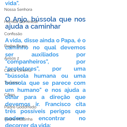
vida".
Nossa Senhora
O Anjo, bússola que nos 
Homilia Dominical
ajuda a caminhar
Confissão
A vida, disse ainda o Papa, é o 
Padre Bruno
caminho no qual devemos 
ser auxiliados por 
Avisos 2
"companheiros", por 
"protetores", por uma 
Crítica Cinema
"bússola humana ou uma 
bússola que se parece com 
Turismo
um humano" e nos ajuda a 
Cifras
olhar para a direção que 
devemos ir. Francisco cita 
Padre Godofredo
três possíveis perigos que 
podem encontrar no 
Padre Mottinha
decorrer da vida: