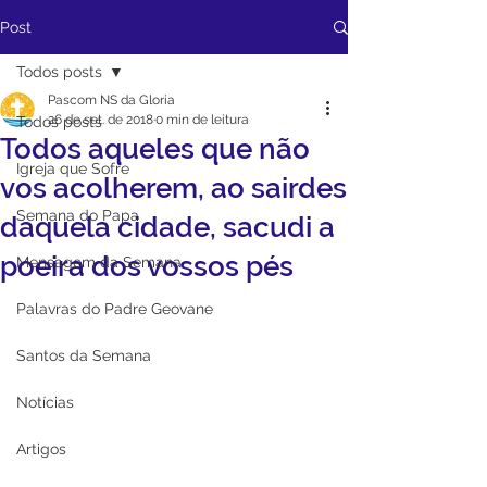
Post
Todos posts
Pascom NS da Gloria
26 de set. de 2018
0 min de leitura
Todos posts
Todos aqueles que não
Igreja que Sofre
vos acolherem, ao sairdes
Semana do Papa
daquela cidade, sacudi a
poeira dos vossos pés
Mensagem da Semana
Palavras do Padre Geovane
Santos da Semana
Notícias
Artigos