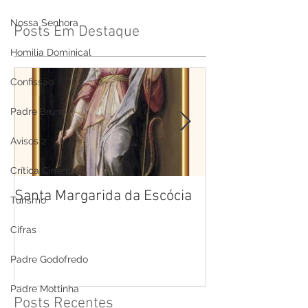
Nossa Senhora
Posts Em Destaque
Homilia Dominical
Confissão
Padre Bruno
Avisos 2
Crítica Cinema
Santa Margarida da Escócia
Santa Teresa B
Turismo
Cruz
Cifras
Padre Godofredo
Padre Mottinha
Posts Recentes