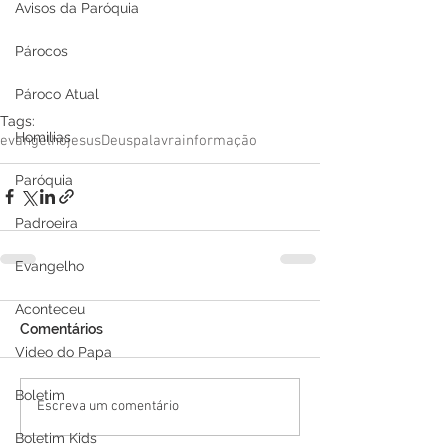
Avisos da Paróquia
Párocos
Pároco Atual
Tags:
Homilias
evangelho
jesus
Deus
palavra
informação
Paróquia
Padroeira
Evangelho
Aconteceu
Comentários
Video do Papa
Boletim
Escreva um comentário
Boletim Kids