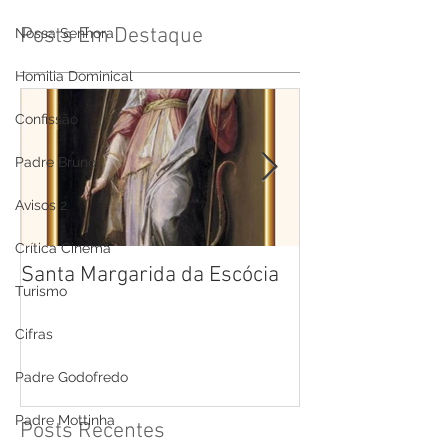
Posts Em Destaque
Nossa Senhora
Homilia Dominical
Confissão
Padre Bruno
Avisos 2
Crítica Cinema
Santa Margarida da Escócia
Santa Teresa B
Turismo
Cruz
Cifras
Padre Godofredo
Padre Mottinha
Posts Recentes