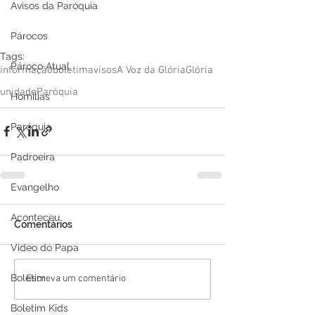
Avisos da Paróquia
Párocos
Tags:
Pároco Atual
informação
boletim
avisos
A Voz da Glória
Glória
unidade
Paróquia
Homilias
Paróquia
Padroeira
Evangelho
Aconteceu
Comentários
Video do Papa
Boletim
Escreva um comentário
Boletim Kids