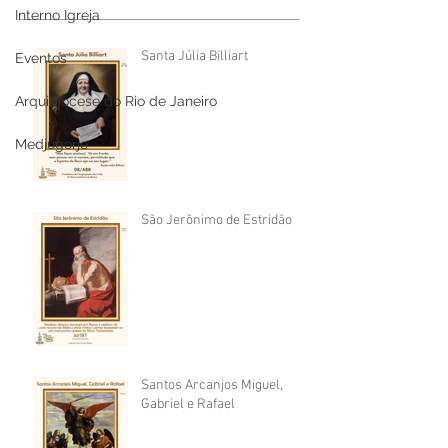
Interno Igreja
Santa Júlia Billiart
Eventos
Arquidiocese do Rio de Janeiro
Medjugorje
São Jerônimo de Estridão
Santos Arcanjos Miguel,
Gabriel e Rafael