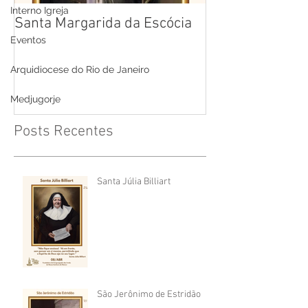
Interno Igreja
Santa Margarida da Escócia
Santa Teresa B
Cruz
Eventos
Arquidiocese do Rio de Janeiro
Medjugorje
Posts Recentes
Santa Júlia Billiart
São Jerônimo de Estridão