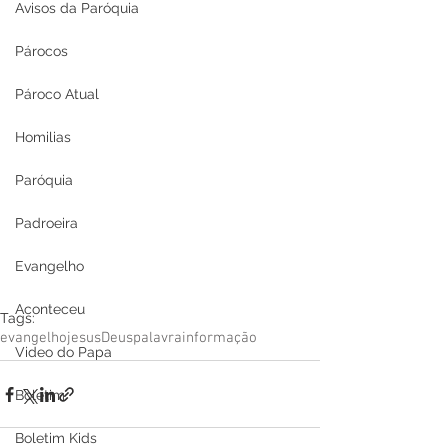
Avisos da Paróquia
Párocos
Pároco Atual
Homilias
Paróquia
Padroeira
Evangelho
Aconteceu
Tags:
evangelho
jesus
Deus
palavra
informação
Video do Papa
Boletim
Boletim Kids