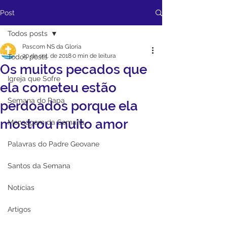
Post
Todos posts
Pascom NS da Gloria
20 de set. de 2018
0 min de leitura
Todos posts
Os muitos pecados que
Igreja que Sofre
ela cometeu estão
Semana do Papa
perdoados porque ela
mostrou muito amor
Mensagem da Semana
Palavras do Padre Geovane
Santos da Semana
Notícias
Artigos