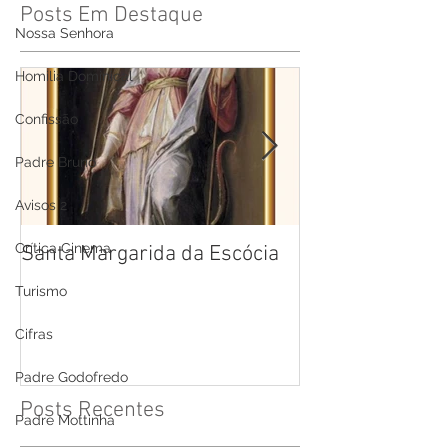
Posts Em Destaque
Nossa Senhora
Homilia Dominical
Confissão
Padre Bruno
Avisos 2
Crítica Cinema
Santa Margarida da Escócia
Santa Teresa B
Cruz
Turismo
Cifras
Padre Godofredo
Posts Recentes
Padre Mottinha