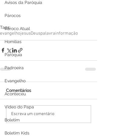
Avisos da Paróquia
Párocos
Tags:
Pároco Atual
evangelho
jesus
Deus
palavra
informação
Homilias
Paróquia
Padroeira
Evangelho
Comentários
Aconteceu
Video do Papa
Escreva um comentário
Boletim
Boletim Kids