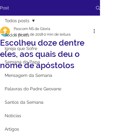
Post
Todos posts
Pascom NS da Gloria
11 de set. de 2018
0 min de leitura
Todos posts
Escolheu doze dentre
Igreja que Sofre
eles, aos quais deu o
Semana do Papa
nome de apóstolos
Mensagem da Semana
Palavras do Padre Geovane
Santos da Semana
Notícias
Artigos