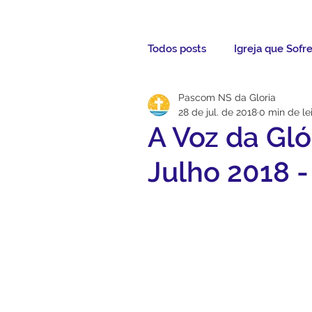
Todos posts
Igreja que Sofr
Pascom NS da Gloria
Mensagem da Semana
28 de jul. de 2018
0 min de le
A Voz da Gló
Santos da Semana
Not
Julho 2018 
Párocos
Pároco Atual
Evangelho
Aconteceu