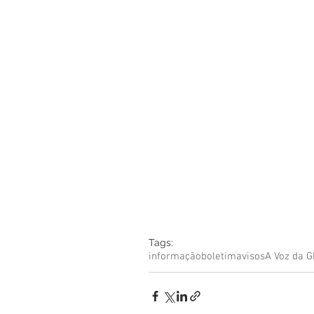
Boletim Kids
Nossa S
Confissão
Padre Bruno
Turismo
Cifras
Pa
Interno Igreja
Eventos
Tags:
informação
boletim
avisos
A Voz da G