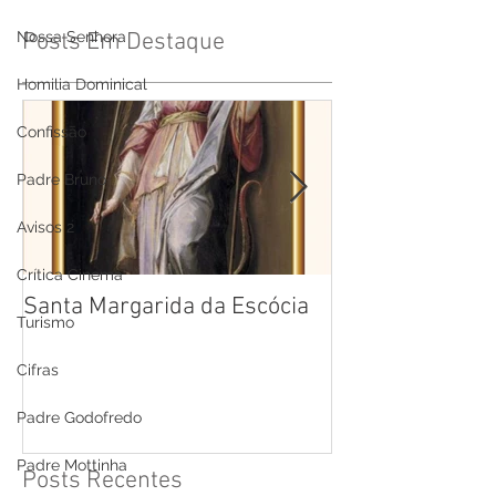
Nossa Senhora
Posts Em Destaque
Homilia Dominical
Confissão
Padre Bruno
Avisos 2
Crítica Cinema
Santa Margarida da Escócia
Santa Teresa B
Turismo
Cruz
Cifras
Padre Godofredo
Padre Mottinha
Posts Recentes