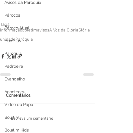
Avisos da Paróquia
Párocos
Tags:
Pároco Atual
informação
boletim
avisos
A Voz da Glória
Glória
unidade
Paróquia
Homilias
Paróquia
Padroeira
Evangelho
Aconteceu
Comentários
Video do Papa
Boletim
Escreva um comentário
Boletim Kids