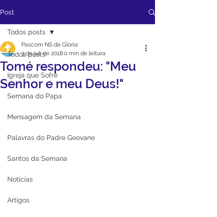
Post
Todos posts
Pascom NS da Gloria
3 de jul. de 2018
0 min de leitura
Todos posts
Tomé respondeu: "Meu
Igreja que Sofre
Senhor e meu Deus!"
Semana do Papa
Mensagem da Semana
Palavras do Padre Geovane
Santos da Semana
Notícias
Artigos