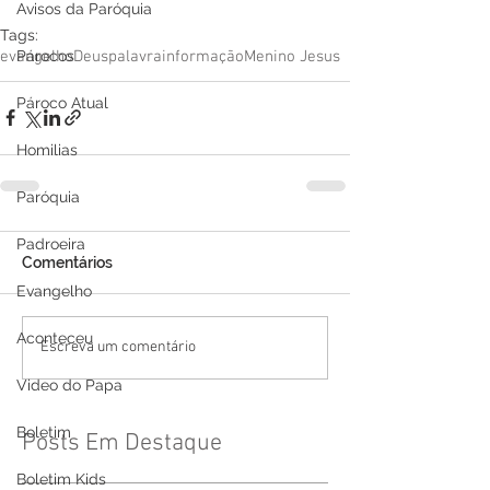
Avisos da Paróquia
Tags:
evangelho
Deus
palavra
informação
Menino Jesus
Párocos
Pároco Atual
Homilias
Paróquia
Padroeira
Comentários
Evangelho
Aconteceu
Escreva um comentário
Video do Papa
Boletim
Posts Em Destaque
Boletim Kids