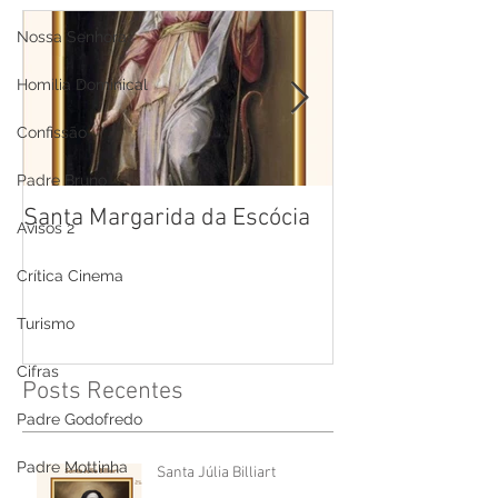
Nossa Senhora
Homilia Dominical
Confissão
Padre Bruno
Santa Margarida da Escócia
Santa Teresa B
Avisos 2
Cruz
Crítica Cinema
Turismo
Cifras
Posts Recentes
Padre Godofredo
Padre Mottinha
Santa Júlia Billiart