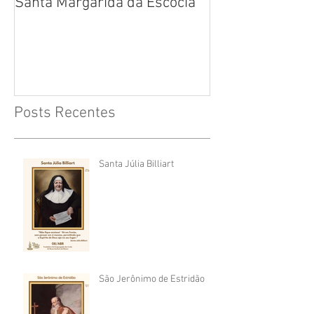
Santa Margarida da Escócia
Santa Teresa B
Cruz
Posts Recentes
Santa Júlia Billiart
São Jerônimo de Estridão