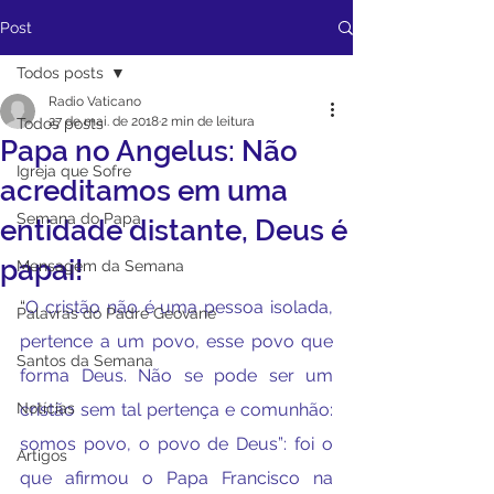
Post
Todos posts
Radio Vaticano
27 de mai. de 2018
2 min de leitura
Todos posts
Papa no Angelus: Não
Igreja que Sofre
acreditamos em uma
Semana do Papa
entidade distante, Deus é
papai!
Mensagem da Semana
“
O cristão não é uma pessoa isolada, 
Palavras do Padre Geovane
pertence a um povo, esse povo que 
Santos da Semana
forma Deus. Não se pode ser um 
Notícias
cristão sem tal pertença e comunhão: 
somos povo, o povo de Deus”: foi o 
Artigos
que afirmou o Papa Francisco na 