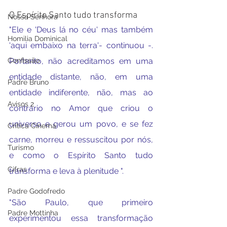
O Espírito Santo tudo transforma
Nossa Senhora
"Ele e 'Deus lá no céu' mas também 
Homilia Dominical
'aqui embaixo na terra'- continuou -. 
Confissão
Portanto, não acreditamos em uma 
entidade distante, não, em uma 
Padre Bruno
entidade indiferente, não, mas ao 
Avisos 2
contrário no Amor que criou o 
universo e gerou um povo, e se fez 
Crítica Cinema
carne, morreu e ressuscitou por nós, 
Turismo
e como o Espírito Santo tudo 
Cifras
transforma e leva à plenitude ".
Padre Godofredo
"São Paulo, que primeiro 
Padre Mottinha
experimentou essa transformação 