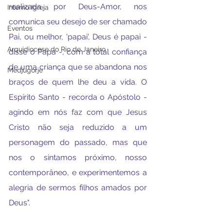
realizada por Deus-Amor, nos 
Interno Igreja
comunica seu desejo de ser chamado 
Eventos
Pai, ou melhor, 'papai', Deus é papai - 
Arquidiocese do Rio de Janeiro
disse o Papa -, com a total confiança 
de uma criança que se abandona nos 
Medjugorje
braços de quem lhe deu a vida. O 
Espírito Santo - recorda o Apóstolo - 
agindo em nós faz com que Jesus 
Cristo não seja reduzido a um 
personagem do passado, mas que 
nos o sintamos próximo, nosso 
contemporâneo, e experimentemos a 
alegria de sermos filhos amados por 
Deus".