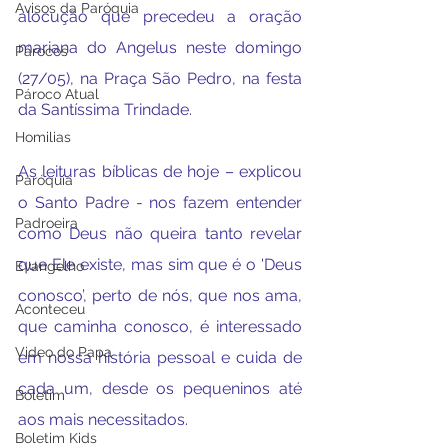
Avisos da Paróquia
alocução que precedeu a oração 
mariana do Angelus neste domingo 
Párocos
(27/05), na Praça São Pedro, na festa 
Pároco Atual
da Santíssima Trindade.
Homilias
As leituras bíblicas de hoje – explicou 
Paróquia
o Santo Padre - nos fazem entender 
Padroeira
como Deus não queira tanto revelar 
que Ele existe, mas sim que é o 'Deus 
Evangelho
conosco’, perto de nós, que nos ama, 
Aconteceu
que caminha conosco, é interessado 
Video do Papa
em nossa história pessoal e cuida de 
cada um, desde os pequeninos até 
Boletim
aos mais necessitados.
Boletim Kids