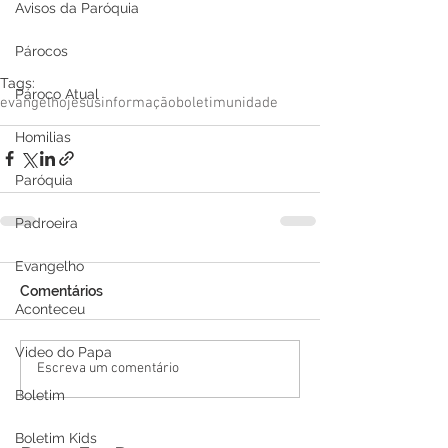
Avisos da Paróquia
Párocos
Tags:
Pároco Atual
evangelho
jesus
informação
boletim
unidade
Homilias
Paróquia
Padroeira
Evangelho
Comentários
Aconteceu
Video do Papa
Escreva um comentário
Boletim
Boletim Kids