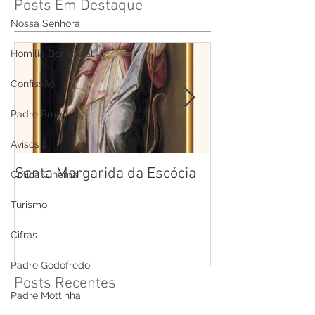
Posts Em Destaque
Nossa Senhora
Homilia Dominical
Confissão
Padre Bruno
Avisos 2
Santa Margarida da Escócia
Santa Teresa B
Crítica Cinema
Cruz
Turismo
Cifras
Padre Godofredo
Posts Recentes
Padre Mottinha