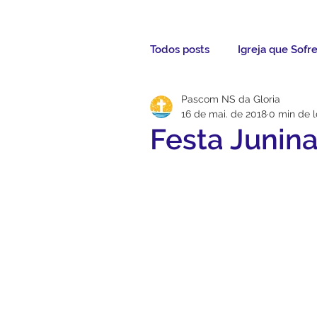
Todos posts
Igreja que Sofr
Pascom NS da Gloria
Mensagem da Semana
16 de mai. de 2018
0 min de l
Festa Junina
Santos da Semana
Not
Párocos
Pároco Atual
Evangelho
Aconteceu