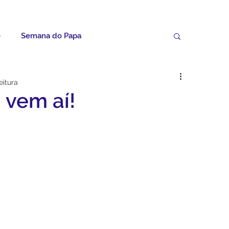
e
Semana do Papa
Palavras do Padre Geovane
eitura
 vem aí!
ícias
Artigos
Avisos da Paróquia
Homilias
Paróquia
Padroeira
Video do Papa
Boletim