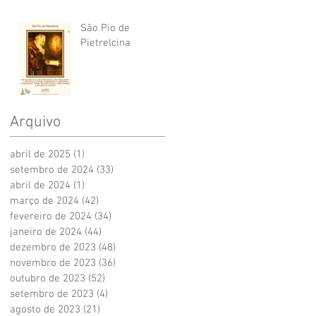
São Pio de
Pietrelcina
Arquivo
abril de 2025
(1)
1 post
setembro de 2024
(33)
33 posts
abril de 2024
(1)
1 post
março de 2024
(42)
42 posts
fevereiro de 2024
(34)
34 posts
janeiro de 2024
(44)
44 posts
dezembro de 2023
(48)
48 posts
novembro de 2023
(36)
36 posts
outubro de 2023
(52)
52 posts
setembro de 2023
(4)
4 posts
agosto de 2023
(21)
21 posts