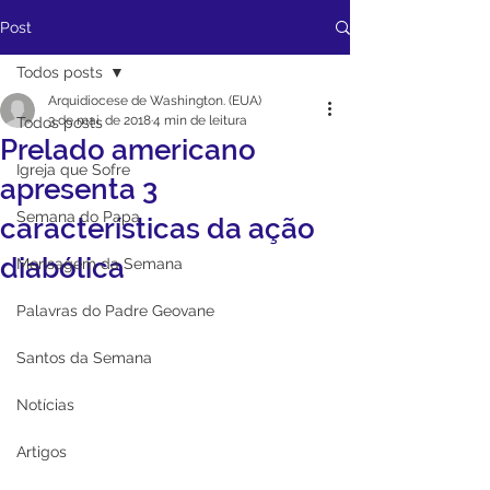
Post
Todos posts
Arquidiocese de Washington. (EUA)
3 de mai. de 2018
4 min de leitura
Todos posts
Prelado americano
Igreja que Sofre
apresenta 3
Semana do Papa
características da ação
diabólica
Mensagem da Semana
Palavras do Padre Geovane
Santos da Semana
Notícias
Artigos