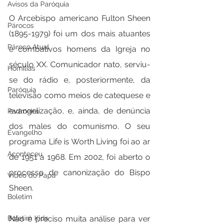
Avisos da Paróquia
O Arcebispo americano Fulton Sheen 
Párocos
(1895-1979) foi um dos mais atuantes 
Pároco Atual
e combativos homens da Igreja no 
século XX. Comunicador nato, serviu-
Homilias
se do rádio e, posteriormente, da 
Paróquia
televisão como meios de catequese e 
evangelização, e, ainda, de denúncia 
Padroeira
dos males do comunismo. O seu 
Evangelho
programa Life is Worth Living foi ao ar 
Aconteceu
de 1951 a 1968. Em 2002, foi aberto o 
processo de canonização do Bispo 
Video do Papa
Sheen.
Boletim
Boletim Kids
Não é preciso muita análise para ver 