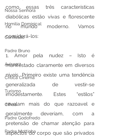
como essas três características 
Nossa Senhora
diabólicas estão vivas e florescente 
Homilia Dominical
no mundo moderno. Vamos 
considerá-los:
Confissão
Padre Bruno
1. Amor pela nudez – Isto é 
Avisos 2
manifestado claramente em diversos 
níveis. Primeiro existe uma tendência 
Crítica Cinema
generalizada de vestir-se 
Turismo
imodestamente. Estes “estilos” 
revelam mais do que razoavel e 
Cifras
geralmente deveriam, com a 
Padre Godofredo
pretensão de chamar atenção para 
Padre Mottinha
aspectos do corpo que são privados 