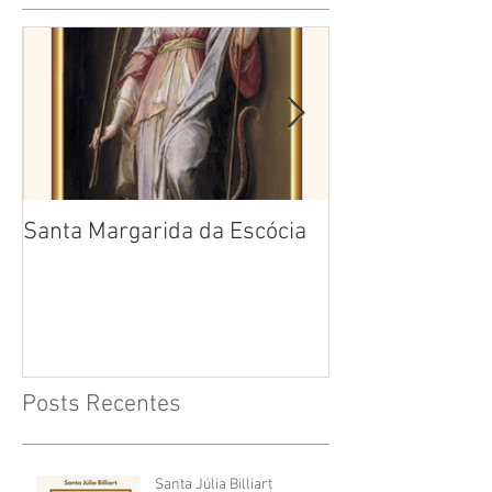
Santa Margarida da Escócia
Santa Teresa B
Cruz
Posts Recentes
Santa Júlia Billiart