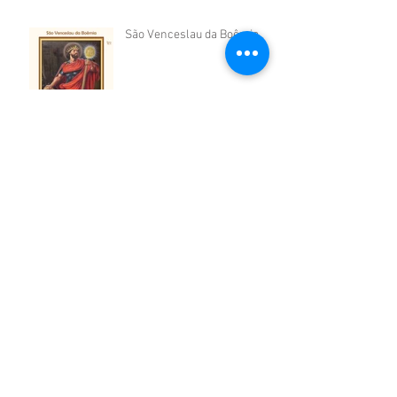
São Venceslau da Boêmia
São Vicente de Paulo
São Cosme e São Damião