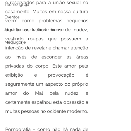
e reservados para a união sexual no 
Interno Igreja
casamento. Muitos em nossa cultura 
Eventos
veem como problemas pequenos 
desfilar os vários níveis de nudez, 
Arquidiocese do Rio de Janeiro
vestindo roupas que possuem a 
Medjugorje
intenção de revelar e chamar atenção 
ao invés de esconder as áreas 
privadas do corpo. Este amor pela 
exibição e provocação é 
seguramente um aspecto do próprio 
amor do Mal pela nudez, e 
certamente espalhou esta obsessão a 
muitas pessoas no ocidente moderno.
Pornografia – como não há nada de 