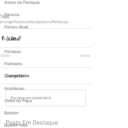
Avisos da Paróquia
Párocos
Tags:
evangelho
jesus
Deus
palavra
Reflexao
Pároco Atual
Homilias
Paróquia
Padroeira
Comentários
Evangelho
Aconteceu
Escreva um comentário
Video do Papa
Boletim
Posts Em Destaque
Boletim Kids