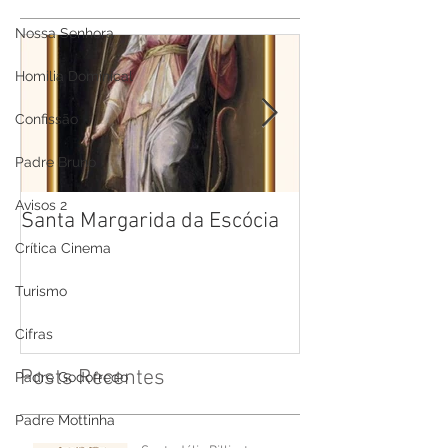
Nossa Senhora
Homilia Dominical
Confissão
Padre Bruno
Avisos 2
Santa Margarida da Escócia
Santa Teresa B
Cruz
Crítica Cinema
Turismo
Cifras
Posts Recentes
Padre Godofredo
Padre Mottinha