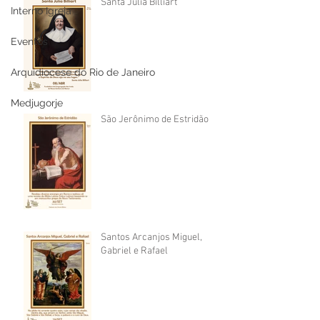
Santa Júlia Billiart
Interno Igreja
Eventos
Arquidiocese do Rio de Janeiro
Medjugorje
São Jerônimo de Estridão
Santos Arcanjos Miguel,
Gabriel e Rafael