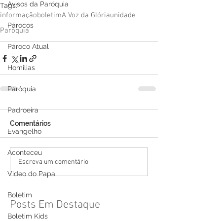
Avisos da Paróquia
Tags:
informação
boletim
A Voz da Glória
unidade
Párocos
Paróquia
Pároco Atual
Homilias
Paróquia
Padroeira
Comentários
Evangelho
Aconteceu
Escreva um comentário
Video do Papa
Boletim
Posts Em Destaque
Boletim Kids