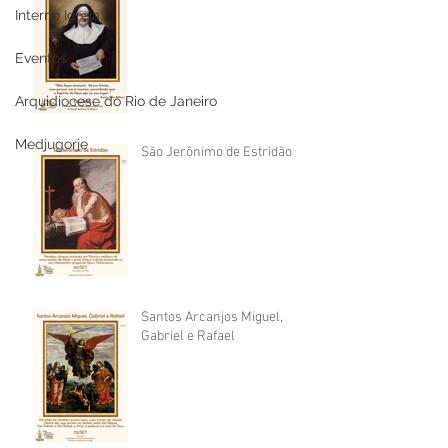
Interno Igreja
Eventos
Arquidiocese do Rio de Janeiro
Medjugorje
São Jerônimo de Estridão
Santos Arcanjos Miguel,
Gabriel e Rafael