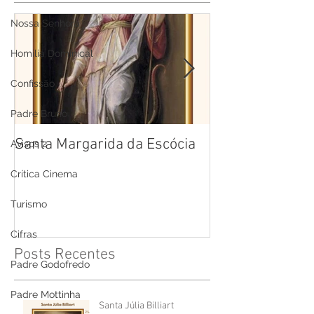
Nossa Senhora
Homilia Dominical
Confissão
Padre Bruno
Santa Margarida da Escócia
Santa Teresa B
Avisos 2
Cruz
Crítica Cinema
Turismo
Cifras
Posts Recentes
Padre Godofredo
Padre Mottinha
Santa Júlia Billiart