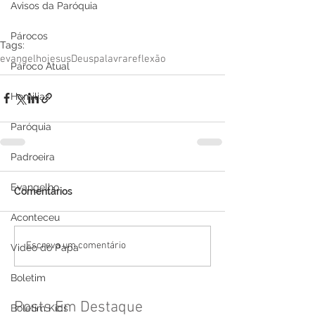
Avisos da Paróquia
Párocos
Tags:
evangelho
jesus
Deus
palavra
reflexão
Pároco Atual
Homilias
Paróquia
Padroeira
Evangelho
Comentários
Aconteceu
Escreva um comentário
Video do Papa
Boletim
Posts Em Destaque
Boletim Kids