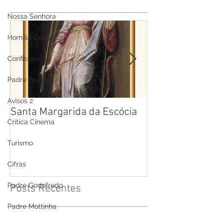
Nossa Senhora
Homilia Dominical
Confissão
Padre Bruno
Avisos 2
Santa Margarida da Escócia
Santa Teresa B
Crítica Cinema
Cruz
Turismo
Cifras
Padre Godofredo
Posts Recentes
Padre Mottinha