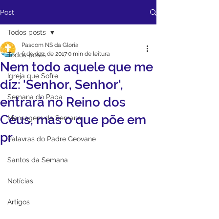
Post
Todos posts
Pascom NS da Gloria
6 de dez. de 2017
0 min de leitura
Todos posts
Nem todo aquele que me
Igreja que Sofre
diz: 'Senhor, Senhor',
Semana do Papa
entrará no Reino dos
Céus, mas o que põe em
Mensagem da Semana
pr
Palavras do Padre Geovane
Santos da Semana
Notícias
Artigos