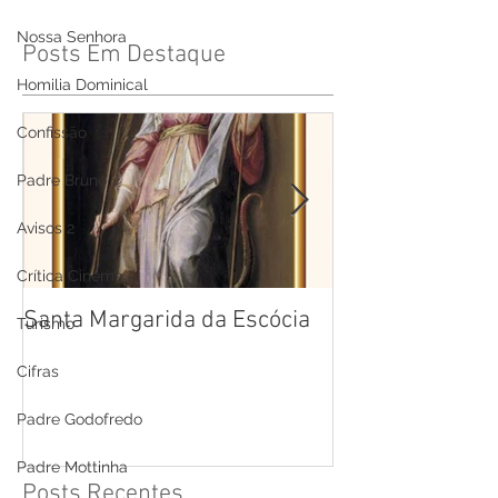
Nossa Senhora
Posts Em Destaque
Homilia Dominical
Confissão
Padre Bruno
Avisos 2
Crítica Cinema
Santa Margarida da Escócia
Santa Teresa B
Turismo
Cruz
Cifras
Padre Godofredo
Padre Mottinha
Posts Recentes