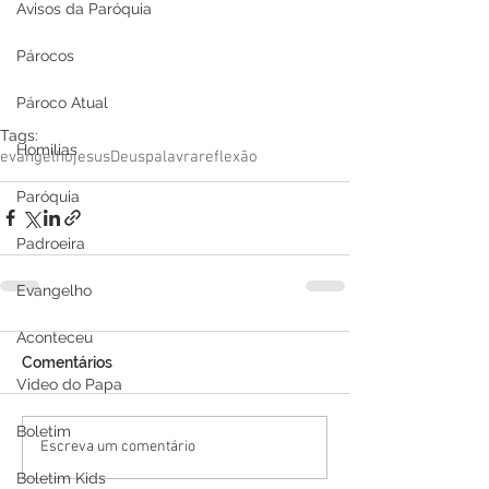
Avisos da Paróquia
Párocos
Pároco Atual
Tags:
Homilias
evangelho
jesus
Deus
palavra
reflexão
Paróquia
Padroeira
Evangelho
Aconteceu
Comentários
Video do Papa
Boletim
Escreva um comentário
Boletim Kids