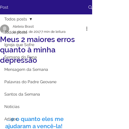
Post
Todos posts
Aleteia Brasil
24 de out. de 2017
7 min de leitura
Todos posts
Meus 2 maiores erros
Igreja que Sofre
quanto à minha
Semana do Papa
depressão
Mensagem da Semana
Palavras do Padre Geovane
Santos da Semana
Notícias
...e o quanto eles me 
Artigos
ajudaram a vencê-la!