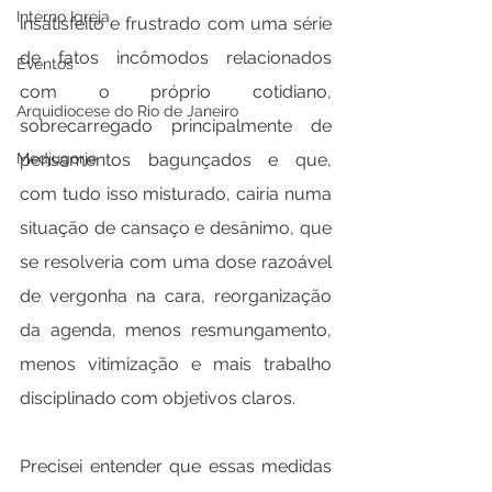
Interno Igreja
insatisfeito e frustrado com uma série 
de fatos incômodos relacionados 
Eventos
com o próprio cotidiano, 
Arquidiocese do Rio de Janeiro
sobrecarregado principalmente de 
Medjugorje
pensamentos bagunçados e que, 
com tudo isso misturado, cairia numa 
situação de cansaço e desânimo, que 
se resolveria com uma dose razoável 
de vergonha na cara, reorganização 
da agenda, menos resmungamento, 
menos vitimização e mais trabalho 
disciplinado com objetivos claros.
Precisei entender que essas medidas 