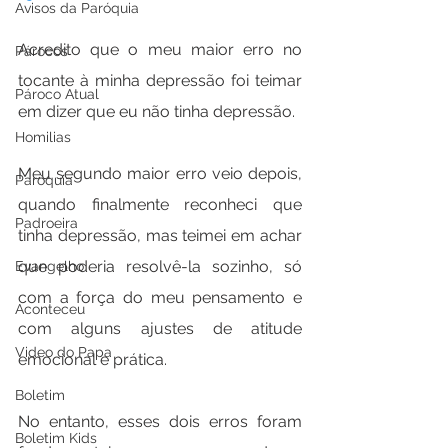
Avisos da Paróquia
Acredito que o meu maior erro no 
Párocos
tocante à minha depressão foi teimar 
Pároco Atual
em dizer que eu não tinha depressão.
Homilias
Meu segundo maior erro veio depois, 
Paróquia
quando finalmente reconheci que 
Padroeira
tinha depressão, mas teimei em achar 
que poderia resolvê-la sozinho, só 
Evangelho
com a força do meu pensamento e 
Aconteceu
com alguns ajustes de atitude 
Video do Papa
emocional e prática.
Boletim
No entanto, esses dois erros foram 
Boletim Kids