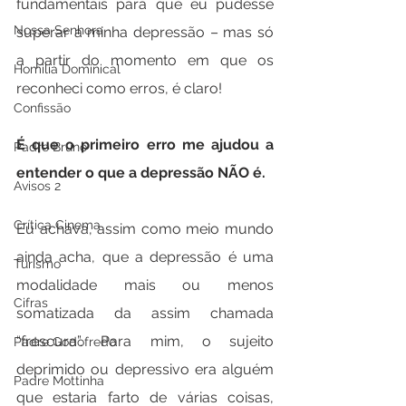
fundamentais para que eu pudesse 
Nossa Senhora
superar a minha depressão – mas só 
a partir do momento em que os 
Homilia Dominical
reconheci como erros, é claro!
Confissão
É que o primeiro erro me ajudou a 
Padre Bruno
entender o que a depressão NÃO é.
Avisos 2
Crítica Cinema
Eu achava, assim como meio mundo 
ainda acha, que a depressão é uma 
Turismo
modalidade mais ou menos 
Cifras
somatizada da assim chamada 
“frescura”. Para mim, o sujeito 
Padre Godofredo
deprimido ou depressivo era alguém 
Padre Mottinha
que estaria farto de várias coisas, 