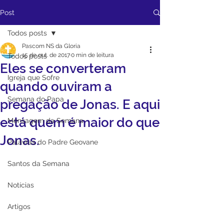
Post
Todos posts
Pascom NS da Gloria
15 de out. de 2017
0 min de leitura
Todos posts
Eles se converteram
Igreja que Sofre
quando ouviram a
Semana do Papa
pregação de Jonas. E aqui
está quem é maior do que
Mensagem da Semana
Jonas.
Palavras do Padre Geovane
Santos da Semana
Notícias
Artigos