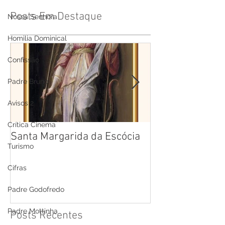
Posts Em Destaque
Nossa Senhora
Homilia Dominical
Confissão
Padre Bruno
Avisos 2
Crítica Cinema
Santa Margarida da Escócia
Santa Teresa B
Turismo
Cruz
Cifras
Padre Godofredo
Padre Mottinha
Posts Recentes