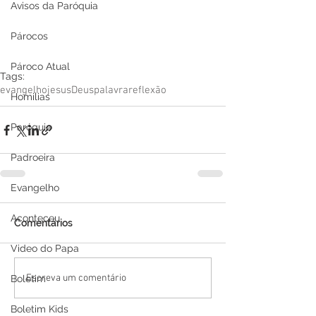
Avisos da Paróquia
Párocos
Pároco Atual
Tags:
evangelho
jesus
Deus
palavra
reflexão
Homilias
Paróquia
Padroeira
Evangelho
Aconteceu
Comentários
Video do Papa
Escreva um comentário
Boletim
Boletim Kids