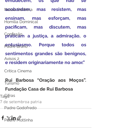
emudecem, os que não se 
acobardam, mas resistem, mas 
Nossa Senhora
ensinam, mas esforçam, mas 
Homilia Dominical
pacificam, mas discutem, mas 
Confissão
praticam a justiça, a admiração, o 
entusiasmo. Porque todos os 
Padre Bruno
sentimentos grandes são benignos, 
Avisos 2
e residem originariamente no amor.”
Crítica Cinema
Rui Barbosa “Oração aos Moços”. 
Turismo
Fundação Casa de Rui Barbosa
Cifras
Tags:
7 de setembro
a patria
Padre Godofredo
Padre Mottinha