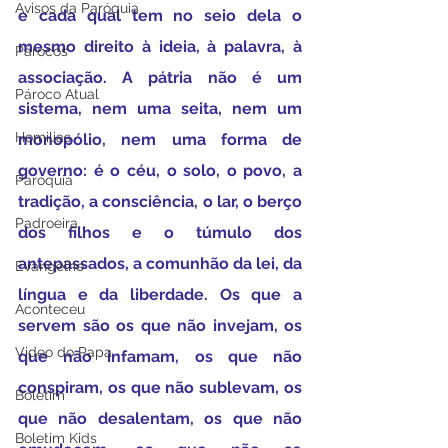
Avisos da Paróquia
e cada qual tem no seio dela o 
mesmo direito à ideia, à palavra, à 
Párocos
associação. A pátria não é um 
Pároco Atual
sistema, nem uma seita, nem um 
Homilias
monopólio, nem uma forma de 
governo: é o céu, o solo, o povo, a 
Paróquia
tradição, a consciência, o lar, o berço 
Padroeira
dos filhos e o túmulo dos 
antepassados, a comunhão da lei, da 
Evangelho
língua e da liberdade. Os que a 
Aconteceu
servem são os que não invejam, os 
Video do Papa
que não infamam, os que não 
conspiram, os que não sublevam, os 
Boletim
que não desalentam, os que não 
Boletim Kids