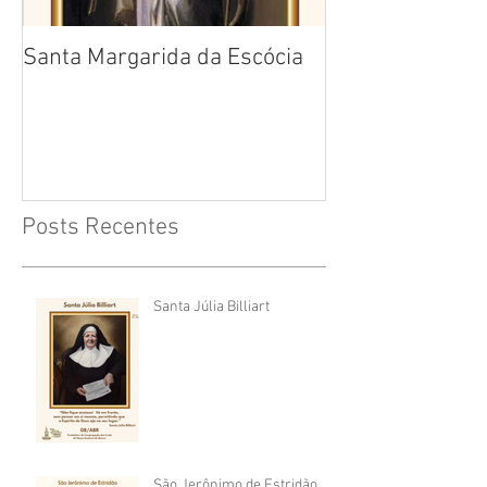
Santa Margarida da Escócia
Santa Teresa B
Cruz
Posts Recentes
Santa Júlia Billiart
São Jerônimo de Estridão