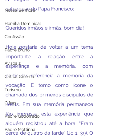
catequese do Papa Francisco:
Nossa Senhora
Homilia Dominical
Queridos irmãos e irmãs, bom dia!
Confissão
Hoje gostaria de voltar a um tema 
Padre Bruno
importante: a relação entre a 
Avisos 2
esperança e a memória, com 
particular referência à memória da 
Crítica Cinema
vocação. E tomo como ícone o 
Turismo
chamado dos primeiros discípulos de 
Cifras
Jesus. Em sua memória permanece 
tão impressa esta experiência que 
Padre Godofredo
alguém registrou até a hora: “Eram 
Padre Mottinha
cerca de quatro da tarde” (Jo 1, 39). O 