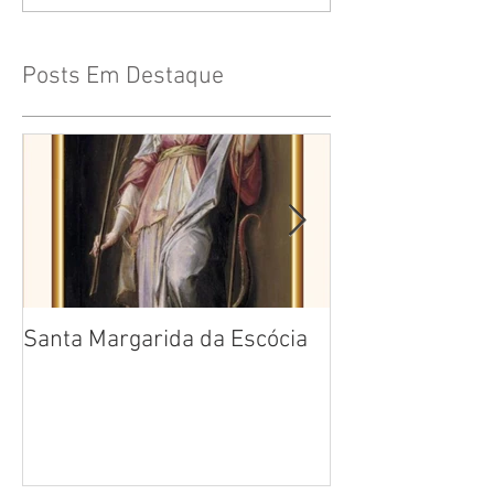
Posts Em Destaque
Santa Margarida da Escócia
Santa Teresa B
Cruz