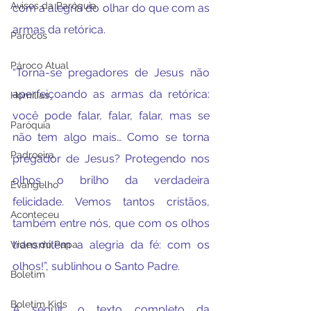
Avisos da Paróquia
com a alegria do olhar do que com as 
armas da retórica.
Párocos
Pároco Atual
“Torna-se pregadores de Jesus não 
aperfeiçoando as armas da retórica: 
Homilias
você pode falar, falar, falar, mas se 
Paróquia
não tem algo mais… Como se torna 
Padroeira
pregador de Jesus? Protegendo nos 
olhos o brilho da verdadeira 
Evangelho
felicidade. Vemos tantos cristãos, 
Aconteceu
também entre nós, que com os olhos 
transmitem a alegria da fé: com os 
Video do Papa
olhos!”, sublinhou o Santo Padre.
Boletim
Boletim Kids
A seguir, o texto completo da 