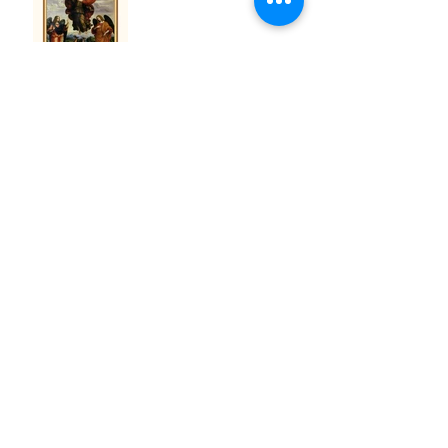
São Venceslau da Boêmia
São Vicente de Paulo