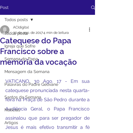
Post
Todos posts
ACIdigital
30 de ago. de 2017
4 min de leitura
Todos posts
Catequese do Papa
Igreja que Sofre
Francisco sobre a
Semana do Papa
memória da vocação
Mensagem da Semana
VATICANO, 30 Ago. 17 - Em sua 
Palavras do Padre Geovane
catequese pronunciada nesta quarta-
Santos da Semana
feira na Praça de São Pedro durante a 
Audiência Geral, o Papa Francisco 
Notícias
assinalou que para ser pregador de 
Artigos
Jesus é mais efetivo transmitir a fé 