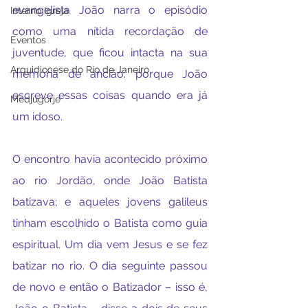
evangelista João narra o episódio 
Interno Igreja
como uma nítida recordação de 
Eventos
juventude, que ficou intacta na sua 
Arquidiocese do Rio de Janeiro
memória de ancião: porque João 
escreve essas coisas quando era já 
Medjugorje
um idoso.
O encontro havia acontecido próximo 
ao rio Jordão, onde João Batista 
batizava; e aqueles jovens galileus 
tinham escolhido o Batista como guia 
espiritual. Um dia vem Jesus e se fez 
batizar no rio. O dia seguinte passou 
de novo e então o Batizador – isso é, 