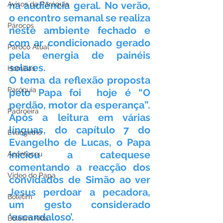
na audiência geral. No verão, 
Avisos da Paróquia
o encontro semanal se realiza 
Párocos
neste ambiente fechado e 
com ar condicionado gerado 
Pároco Atual
pela energia de painéis 
solares.
Homilias
O tema da reflexão proposta 
Paróquia
pelo Papa foi  hoje é “O 
perdão, motor da esperança”. 
Padroeira
Após a leitura em várias 
línguas, do capítulo 7 do 
Evangelho
Evangelho de Lucas, o Papa 
iniciou a catequese 
Aconteceu
comentando a reacção dos 
Video do Papa
convidados de Simão ao ver 
Jesus perdoar a pecadora, 
Boletim
um gesto considerado 
‘escandaloso’.
Boletim Kids