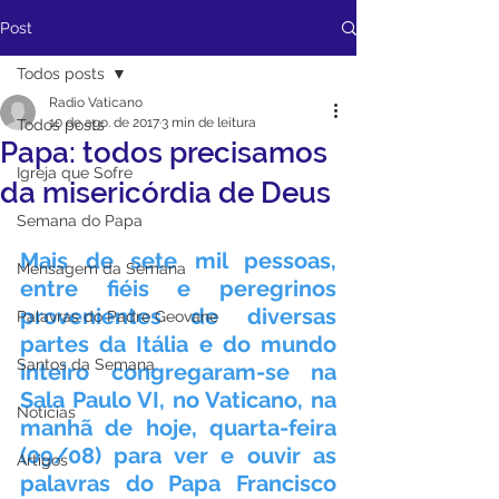
Post
Todos posts
Radio Vaticano
10 de ago. de 2017
3 min de leitura
Todos posts
Papa: todos precisamos
Igreja que Sofre
da misericórdia de Deus
Semana do Papa
Mais de sete mil pessoas, 
Mensagem da Semana
entre fiéis e peregrinos 
provenientes de diversas 
Palavras do Padre Geovane
partes da Itália e do mundo 
Santos da Semana
inteiro congregaram-se na 
Sala Paulo VI, no Vaticano, na 
Notícias
manhã de hoje, quarta-feira 
(09/08) para ver e ouvir as 
Artigos
palavras do Papa Francisco 