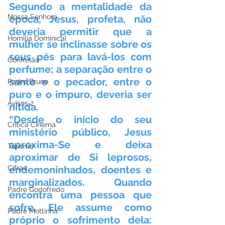
Segundo a mentalidade da 
Nossa Senhora
época, Jesus, profeta, não 
deveria permitir que a 
Homilia Dominical
mulher se inclinasse sobre os 
seus pés para lavá-los com 
Confissão
perfume; a separação entre o 
santo e o pecador, entre o 
Padre Bruno
puro e o impuro, deveria ser 
Avisos 2
nítida.
“Desde o início do seu 
Crítica Cinema
ministério público, Jesus 
aproxima-Se e deixa 
Turismo
aproximar de Si leprosos, 
Cifras
endemoninhados, doentes e 
marginalizados. Quando 
Padre Godofredo
encontra uma pessoa que 
sofre, Ele assume como 
Padre Mottinha
próprio o sofrimento dela: 