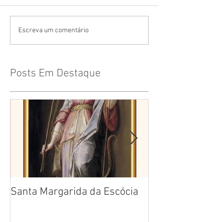
Escreva um comentário
Posts Em Destaque
Santa Margarida da Escócia
Santa Teresa B
Cruz