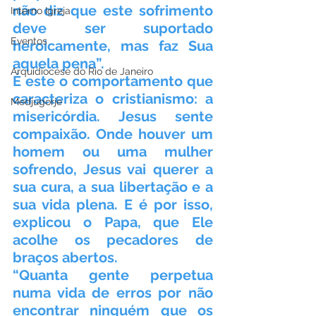
não diz que este sofrimento 
Interno Igreja
deve ser suportado 
Eventos
heroicamente, mas faz Sua 
aquela pena”.
Arquidiocese do Rio de Janeiro
É este o comportamento que 
caracteriza o cristianismo: a 
Medjugorje
misericórdia. Jesus sente 
compaixão. Onde houver um 
homem ou uma mulher 
sofrendo, Jesus vai querer a 
sua cura, a sua libertação e a 
sua vida plena. E é por isso, 
explicou o Papa, que Ele 
acolhe os pecadores de 
braços abertos.
“Quanta gente perpetua 
numa vida de erros por não 
encontrar ninguém que os 