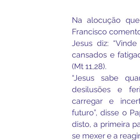
Boletim Kids
Nossa S
Na alocução que 
Francisco comento
Confissão
Padre Bruno
Jesus diz: “Vinde
cansados e fatiga
Turismo
Cifras
Pa
(Mt 11,28).
“Jesus sabe qua
Interno Igreja
Eventos
desilusões e fer
carregar e incer
futuro”, disse o P
disto, a primeira p
se mexer e a reagir