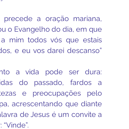
enhora
Homilia Dominical
precede a oração mariana, 
u o Evangelho do dia, em que 
Avisos 2
Crítica Cinema
 a mim todos vós que estais 
dos, e eu vos darei descanso” 
dre Godofredo
Padre Mottinha
nto a vida pode ser dura: 
idas do passado, fardos a 
tezas e preocupações pelo 
apa, acrescentando que diante 
alavra de Jesus é um convite a 
: “Vinde”.