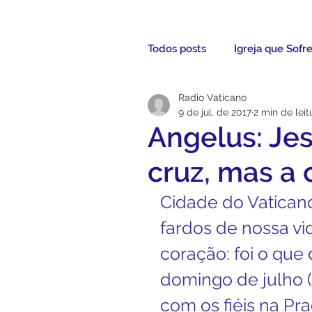
Todos posts
Igreja que Sofr
Radio Vaticano
Mensagem da Semana
9 de jul. de 2017
2 min de leit
Angelus: Jes
Santos da Semana
Not
cruz, mas a
Cidade do Vaticano 
Párocos
Pároco Atual
fardos de nossa vi
coração: foi o que
Evangelho
Aconteceu
domingo de julho (
com os fiéis na Pra