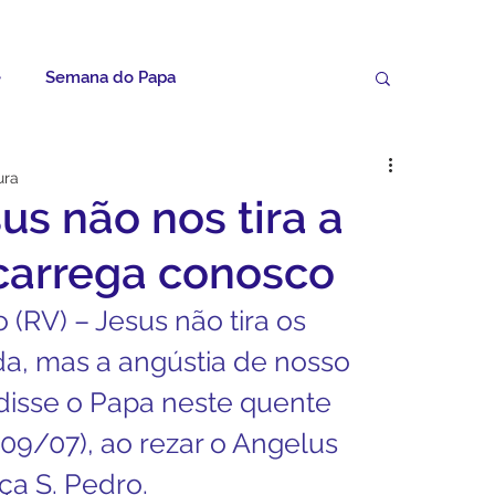
e
Semana do Papa
Palavras do Padre Geovane
ura
us não nos tira a
ícias
Artigos
Avisos da Paróquia
 carrega conosco
(RV) – Jesus não tira os 
Homilias
Paróquia
Padroeira
da, mas a angústia de nosso 
 disse o Papa neste quente 
Video do Papa
Boletim
09/07), ao rezar o Angelus 
ça S. Pedro.