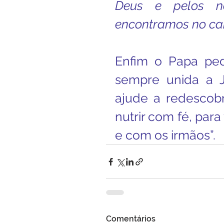
Deus e pelos n
encontramos no cam
Enfim o Papa ped
sempre unida a J
ajude a redescobri
nutrir com fé, pa
e com os irmãos”.
Comentários