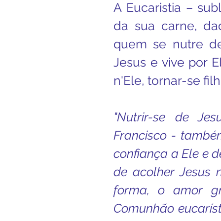
A Eucaristia – su
da sua carne, dad
quem se nutre de
Jesus e vive por El
n'Ele, tornar-se fil
"Nutrir-se de Jes
Francisco - també
confiança a Ele e de
de acolher Jesus n
forma, o amor gra
Comunhão eucaríst