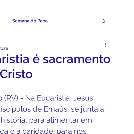
e
Semana do Papa
Palavras do Padre Geovane
itura
ristia é sacramento
ícias
Artigos
Avisos da Paróquia
Cristo
Homilias
Paróquia
Padroeira
(RV) - Na Eucaristia, Jesus, 
scípulos de Emaús, se junta a 
Video do Papa
Boletim
história, para alimentar em 
ça e a caridade; para nos 