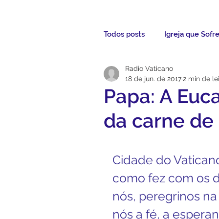
Todos posts
Igreja que Sofr
Radio Vaticano
Mensagem da Semana
18 de jun. de 2017
2 min de le
Papa: A Euca
Santos da Semana
Not
da carne de 
Párocos
Pároco Atual
Cidade do Vaticano 
como fez com os di
Evangelho
Aconteceu
nós, peregrinos na 
nós a fé, a esperan