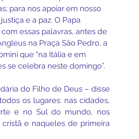
as; para nos apoiar em nosso 
enhora
Homilia Dominical
ustiça e a paz. O Papa 
 com essas palavras, antes de 
Avisos 2
Crítica Cinema
Angleus na Praça São Pedro, a 
mini que “na Itália e em 
dre Godofredo
Padre Mottinha
es se celebra neste domingo”.
dária do Filho de Deus – disse 
odos os lugares: nas cidades, 
te e no Sul do mundo, nos 
 cristã e naqueles de primeira 