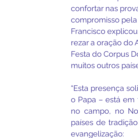
confortar nas prov
Boletim Kids
Nossa S
compromisso pela j
Francisco explicou
Confissão
Padre Bruno
rezar a oração do 
Festa do Corpus Do
Turismo
Cifras
Pa
muitos outros país
Interno Igreja
Eventos
“Esta presença soli
o Papa – está em t
no campo, no Nor
países de tradição
evangelização: