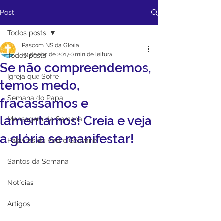
Post
Todos posts
Pascom NS da Gloria
29 de abr. de 2017
0 min de leitura
Todos posts
Se não compreendemos,
Igreja que Sofre
temos medo,
Semana do Papa
fracassamos e
lamentamos! Creia e veja
Mensagem da Semana
a glória se manifestar!
Palavras do Padre Geovane
Santos da Semana
Notícias
Artigos