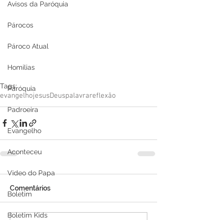
Avisos da Paróquia
Párocos
Pároco Atual
Homilias
Tags:
Paróquia
evangelho
jesus
Deus
palavra
reflexão
Padroeira
Evangelho
Aconteceu
Video do Papa
Comentários
Boletim
Boletim Kids