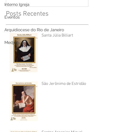
Interno Igreja
Posts Recentes
Eventos
Arquidiocese do Rio de Janeiro
Santa Júlia Billiart
Medjugorje
São Jerônimo de Estridão