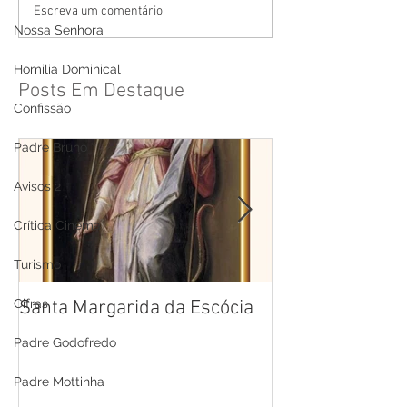
Escreva um comentário
Nossa Senhora
Homilia Dominical
Posts Em Destaque
Confissão
Padre Bruno
Avisos 2
Crítica Cinema
Turismo
Santa Margarida da Escócia
Santa Teresa B
Cifras
Cruz
Padre Godofredo
Padre Mottinha