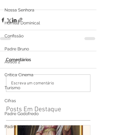
Nossa Senhora
Homilia Dominical
Confissão
Padre Bruno
Comentários
Avisos 2
Crítica Cinema
Escreva um comentário
Turismo
Cifras
Posts Em Destaque
Padre Godofredo
Padre Mottinha