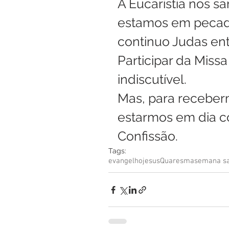
A Eucaristia nos sa
estamos em pecado 
continuo Judas en
Participar da Miss
indiscutível.
Mas, para receber
estarmos em dia 
Confissão.
Tags:
evangelho
jesus
Quaresma
semana s