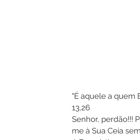
Boletim Kids
Nossa S
Confissão
Padre Bruno
Turismo
Cifras
Pa
Interno Igreja
Eventos
"É aquele a quem E
13,26
Senhor, perdão!!! 
me à Sua Ceia sem