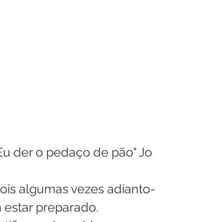
enhora
Homilia Dominical
Avisos 2
Crítica Cinema
dre Godofredo
Padre Mottinha
u der o pedaço de pão" Jo 
Pois algumas vezes adianto-
 estar preparado.