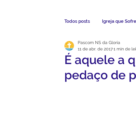
Todos posts
Igreja que Sofr
Pascom NS da Gloria
Mensagem da Semana
11 de abr. de 2017
1 min de le
É aquele a 
Santos da Semana
Not
pedaço de 
Párocos
Pároco Atual
Evangelho
Aconteceu