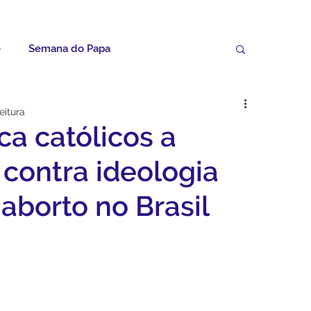
e
Semana do Papa
Palavras do Padre Geovane
eitura
a católicos a
ícias
Artigos
Avisos da Paróquia
 contra ideologia
aborto no Brasil
Homilias
Paróquia
Padroeira
Video do Papa
Boletim