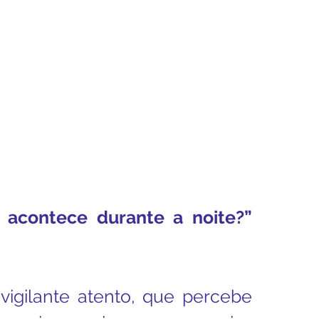
enhora
Homilia Dominical
Avisos 2
Crítica Cinema
dre Godofredo
Padre Mottinha
 acontece durante a noite?” 
vigilante atento, que percebe 