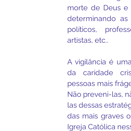
morte de Deus e d
determinando as l
políticos, profess
artistas, etc..
A vigilância é um
da caridade cri
pessoas mais fráge
Não preveni-las, n
las dessas estratég
das mais graves o
Igreja Católica ne