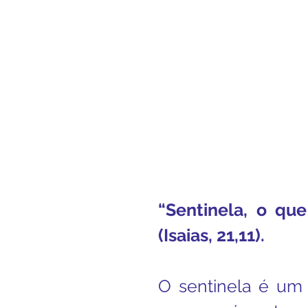
Boletim Kids
Nossa S
Confissão
Padre Bruno
Turismo
Cifras
Pa
Interno Igreja
Eventos
“Sentinela, o que
(Isaias, 21,11).
O sentinela é um 