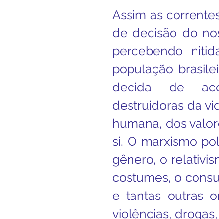
Assim as corrente
de decisão do no
percebendo nitid
população brasile
decida de aco
destruidoras da vid
humana, dos valor
si. O marxismo polí
gênero, o relativi
costumes, o consum
e tantas outras o
violências, drogas,