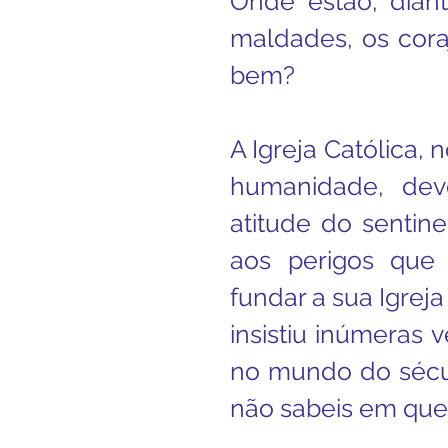
Onde estão, dian
maldades, os coraj
bem?
A Igreja Católica, 
humanidade, dev
atitude do sentine
aos perigos que
fundar a sua Igreja
insistiu inúmeras 
no mundo do século 
não sabeis em que 