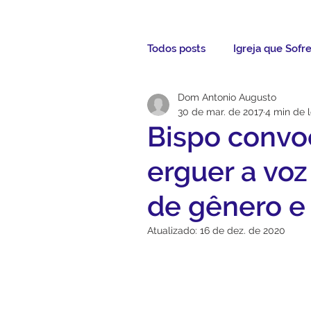
Todos posts
Igreja que Sofr
Dom Antonio Augusto
Mensagem da Semana
30 de mar. de 2017
4 min de l
Bispo convoc
Santos da Semana
Not
erguer a voz
de gênero e 
Párocos
Pároco Atual
Atualizado:
16 de dez. de 2020
Evangelho
Aconteceu