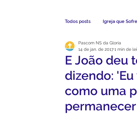
Todos posts
Igreja que Sofr
Pascom NS da Gloria
Mensagem da Semana
14 de jan. de 2017
1 min de le
E João deu 
Santos da Semana
Not
dizendo: 'Eu 
como uma p
Párocos
Pároco Atual
permanecer
Evangelho
Aconteceu