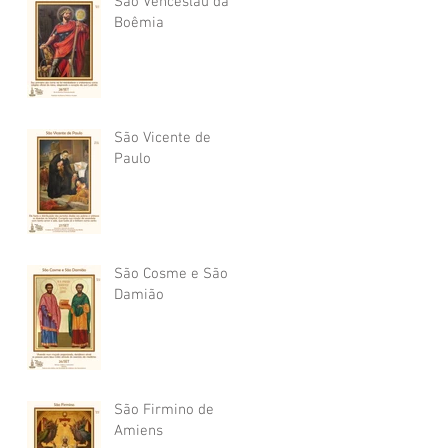
São Venceslau da
Boêmia
São Vicente de
Paulo
São Cosme e São
Damião
São Firmino de
Amiens