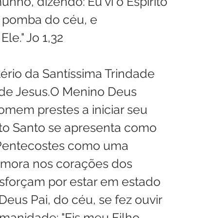
nho, dizendo:'Eu vi o Espírito 
 pomba do céu, e 
le." Jo 1,32
tério da Santíssima Trindade 
 de Jesus.O Menino Deus 
omem prestes a iniciar seu 
ito Santo se apresenta como 
Pentecostes como uma 
 mora nos corações dos 
sforçam por estar em estado 
eus Pai, do céu, se fez ouvir 
manidade: "Eis meu Filho 