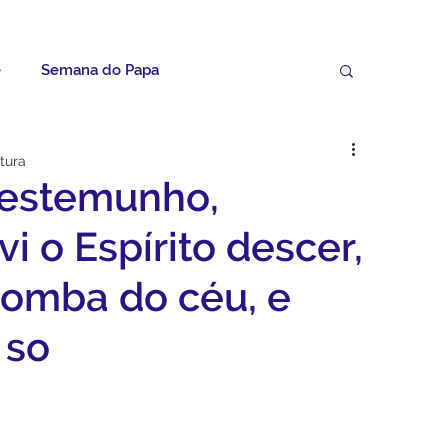
e
Semana do Papa
Palavras do Padre Geovane
itura
testemunho,
ícias
Artigos
Avisos da Paróquia
vi o Espírito descer,
omba do céu, e
Homilias
Paróquia
Padroeira
 so
Video do Papa
Boletim