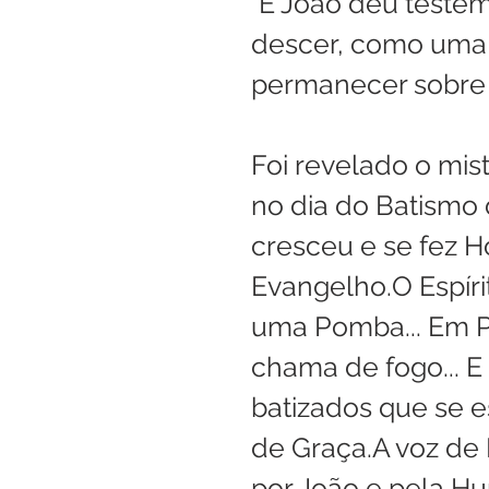
"E João deu testemu
descer, como uma
permanecer sobre E
Foi revelado o mis
no dia do Batismo
cresceu e se fez H
Evangelho.O Espír
uma Pomba... Em 
chama de fogo... E
batizados que se e
de Graça.A voz de D
por João e pela Hu