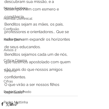
descubram sua missão, e a 
Nossa Senhora
desempenhem com esmero e 
constância.
Homilia Dominical
Benditos sejam as mães, os pais, 
Confissão
professores e orientadores... Que se 
esforçam em expandir os horizontes 
Padre Bruno
de seus educandos.
Avisos 2
Benditos sejamos cada um de nós, 
Crítica Cinema
que fazemos apostolado com quem 
são mais do que nossos amigos 
Turismo
confidentes.
Cifras
O que virão a ser nossos filhos 
espirituais? 
Padre Godofredo
Padre Mottinha