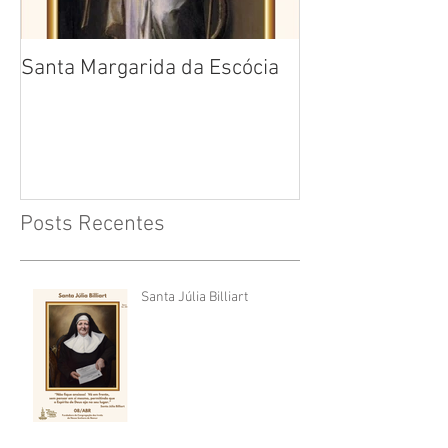
Santa Margarida da Escócia
Santa Teresa B
Cruz
Posts Recentes
Santa Júlia Billiart