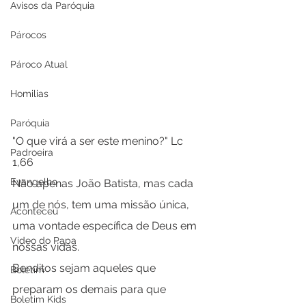
Avisos da Paróquia
Párocos
Pároco Atual
Homilias
Paróquia
"O que virá a ser este menino?" Lc 
Padroeira
1,66
Evangelho
Não apenas João Batista, mas cada 
um de nós, tem uma missão única, 
Aconteceu
uma vontade específica de Deus em 
Video do Papa
nossas vidas.
Benditos sejam aqueles que 
Boletim
preparam os demais para que 
Boletim Kids