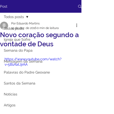
Post
Todos posts
Por Eduardo Martins
19 de dez. de 2016
0 min de leitura
Todos posts
Novo coração segundo a
Igreja que Sofre
vontade de Deus
Semana do Papa
https://www.youtube.com/watch?
Mensagem da Semana
v=5B1AatJjrAA
Palavras do Padre Geovane
Santos da Semana
Notícias
Artigos