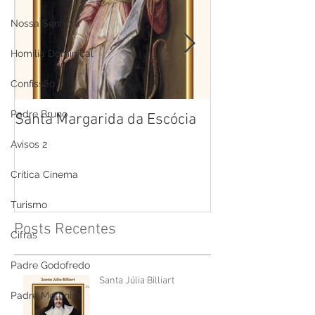
Nossa Senhora
Homilia Dominical
Confissão
Padre Bruno
Santa Margarida da Escócia
Santa Teresa B
Cruz
Avisos 2
Crítica Cinema
Turismo
Posts Recentes
Cifras
Padre Godofredo
Santa Júlia Billiart
Padre Mottinha