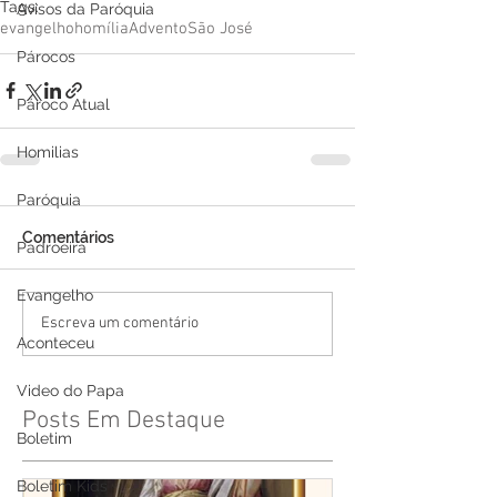
Tags:
Avisos da Paróquia
evangelho
homília
Advento
São José
Párocos
Pároco Atual
Homilias
Paróquia
Comentários
Padroeira
Evangelho
Escreva um comentário
Aconteceu
Video do Papa
Posts Em Destaque
Boletim
Boletim Kids