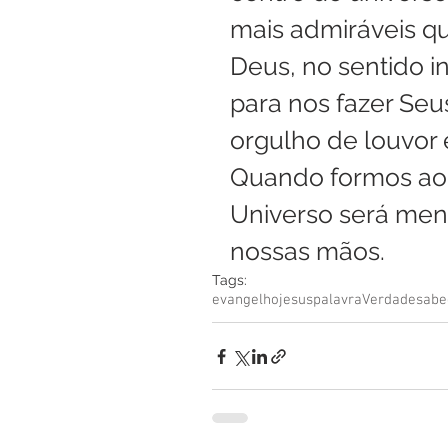
mais admiráveis qu
Deus, no sentido in
para nos fazer Seus
orgulho de louvor e 
Quando formos ao 
Universo será men
nossas mãos. 
Tags:
evangelho
jesus
palavra
Verdade
sabe