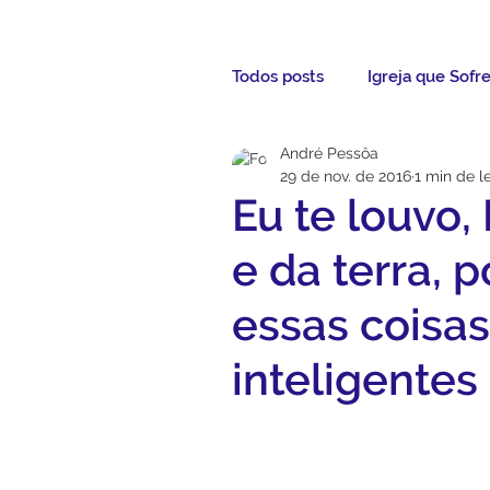
Todos posts
Igreja que Sofr
André Pessôa
Mensagem da Semana
29 de nov. de 2016
1 min de le
Eu te louvo,
Santos da Semana
Not
e da terra, 
essas coisas
Párocos
Pároco Atual
inteligentes
Evangelho
Aconteceu