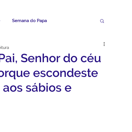
e
Semana do Papa
Palavras do Padre Geovane
itura
 Pai, Senhor do céu
ícias
Artigos
Avisos da Paróquia
porque escondeste
 aos sábios e
Homilias
Paróquia
Padroeira
Video do Papa
Boletim