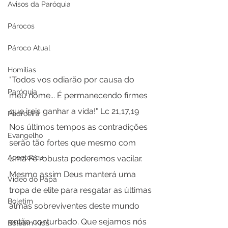
Avisos da Paróquia
Párocos
Pároco Atual
Homilias
"Todos vos odiarão por causa do 
Paróquia
meu nome... É permanecendo firmes 
que ireis ganhar a vida!" Lc 21,17,19 
Padroeira
Nos últimos tempos as contradições 
Evangelho
serão tão fortes que mesmo com 
Aconteceu
uma Fé robusta poderemos vacilar.
Mesmo assim Deus manterá uma 
Video do Papa
tropa de elite para resgatar as últimas 
Boletim
almas sobreviventes deste mundo 
então conturbado. Que sejamos nós 
Boletim Kids