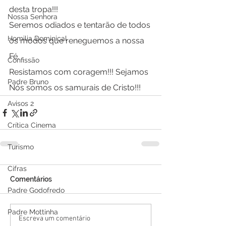
desta tropa!!!
Nossa Senhora
Seremos odiados e tentarão de todos 
Homilia Dominical
os modos que reneguemos a nossa 
Fé.
Confissão
Resistamos com coragem!!! Sejamos 
Padre Bruno
Nós somos os samurais de Cristo!!!
Avisos 2
Crítica Cinema
Turismo
Cifras
Comentários
Padre Godofredo
Padre Mottinha
Escreva um comentário