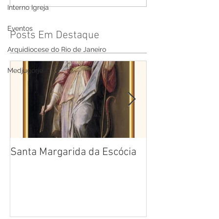
Interno Igreja
Eventos
Posts Em Destaque
Arquidiocese do Rio de Janeiro
Medjugorje
Santa Margarida da Escócia
Santa Teresa B
Cruz