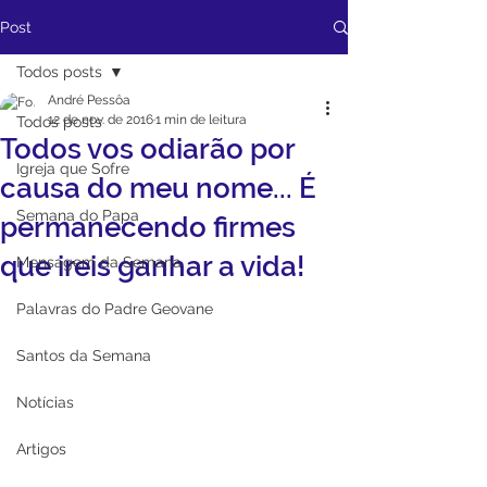
Post
Todos posts
André Pessôa
12 de nov. de 2016
1 min de leitura
Todos posts
Todos vos odiarão por
Igreja que Sofre
causa do meu nome... É
Semana do Papa
permanecendo firmes
que ireis ganhar a vida!
Mensagem da Semana
Palavras do Padre Geovane
Santos da Semana
Notícias
Artigos