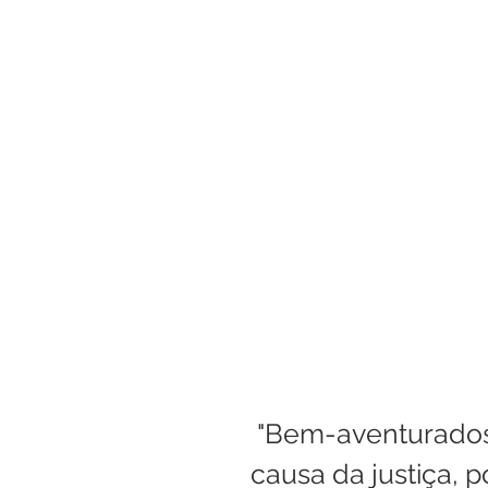
Boletim Kids
Nossa S
Confissão
Padre Bruno
Turismo
Cifras
Pa
Interno Igreja
Eventos
 "Bem-aventurados os que são perseguidos por 
causa da justiça, 