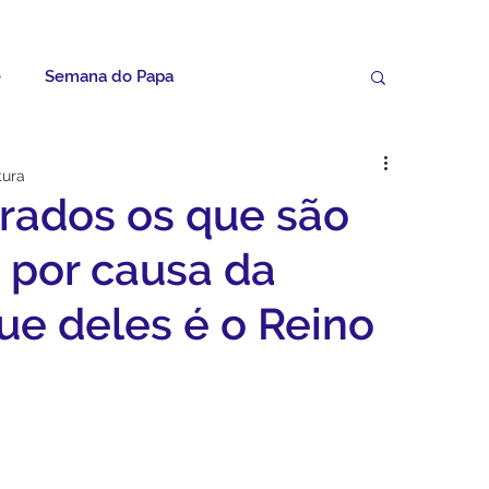
e
Semana do Papa
Palavras do Padre Geovane
tura
ados os que são
ícias
Artigos
Avisos da Paróquia
 por causa da
que deles é o Reino
Homilias
Paróquia
Padroeira
Video do Papa
Boletim