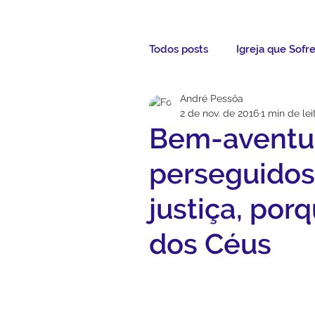
Todos posts
Igreja que Sofr
André Pessôa
Mensagem da Semana
2 de nov. de 2016
1 min de lei
Bem-aventur
Santos da Semana
Not
perseguidos
justiça, por
Párocos
Pároco Atual
dos Céus
Evangelho
Aconteceu