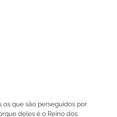
enhora
Homilia Dominical
Avisos 2
Crítica Cinema
dre Godofredo
Padre Mottinha
porque deles é o Reino dos 