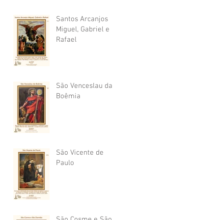
Santos Arcanjos
Miguel, Gabriel e
Rafael
São Venceslau da
Boêmia
São Vicente de
Paulo
São Cosme e São