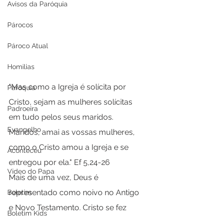
Avisos da Paróquia
Párocos
Pároco Atual
Homilias
"Mas como a Igreja é solícita por 
Paróquia
Cristo, sejam as mulheres solícitas 
Padroeira
em tudo pelos seus maridos. 
Evangelho
Maridos, amai as vossas mulheres, 
como o Cristo amou a Igreja e se 
Aconteceu
entregou por ela." Ef 5,24-26
Video do Papa
Mais de uma vez, Deus é 
representado como noivo no Antigo 
Boletim
e Novo Testamento. Cristo se fez 
Boletim Kids