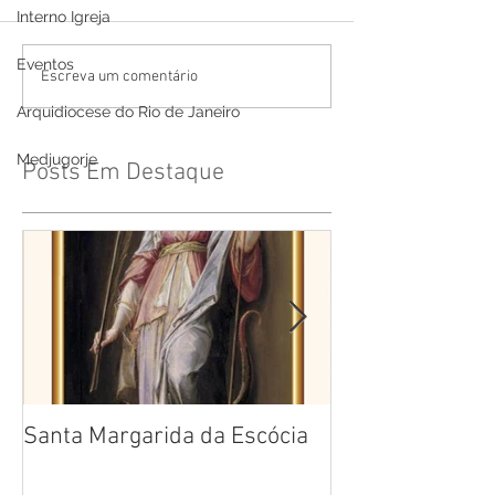
Interno Igreja
Eventos
Escreva um comentário
Arquidiocese do Rio de Janeiro
Medjugorje
Posts Em Destaque
Santa Margarida da Escócia
Santa Teresa B
Cruz