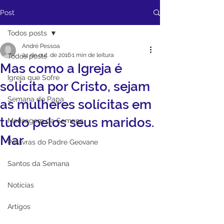
Post
Todos posts
André Pessoa
24 de out. de 2016
1 min de leitura
Todos posts
Mas como a Igreja é
Igreja que Sofre
solícita por Cristo, sejam
Semana do Papa
as mulheres solícitas em
tudo pelos seus maridos.
Mensagem da Semana
Mar
Palavras do Padre Geovane
Santos da Semana
Notícias
Artigos