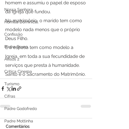
homem e assumiu o papel de esposo 
Nossa Senhora
da Igreja que fundou.
No matrimônio, o marido tem como 
Homilia Dominical
modelo nada menos que o próprio 
Confissão
Deus Filho.
Padre Bruno
E a esposa tem como modelo a 
Igreja, em toda a sua fecundidade de 
Avisos 2
serviços que presta à humanidade.
Crítica Cinema
Santo é o Sacramento do Matrimônio. 
Turismo
Cifras
Padre Godofredo
Padre Mottinha
Comentários